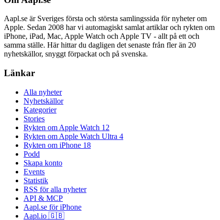
Aapl.se är Sveriges första och största samlingssida för nyheter om
Apple. Sedan 2008 har vi automagiskt samlat artiklar och rykten om
iPhone, iPad, Mac, Apple Watch och Apple TV - allt på ett och
samma ställe. Här hittar du dagligen det senaste från fler än 20
nyhetskällor, snyggt förpackat och på svenska.
Länkar
Alla nyheter
Nyhetskällor
Kategorier
Stories
Rykten om Apple Watch 12
Rykten om Apple Watch Ultra 4
Rykten om iPhone 18
Podd
Skapa konto
Events
Statistik
RSS för alla nyheter
API & MCP
Aapl.se för iPhone
Aapl.io 🇬🇧