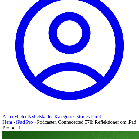
Alla nyheter
Nyhetskällor
Kategorier
Stories
Podd
Hem
›
iPad Pro
›
Podcasten Connecected 578: Reflektioner om iPad
Pro och i...