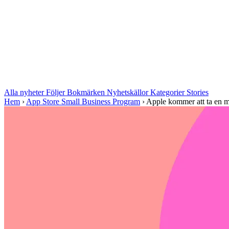
Alla nyheter
Följer
Bokmärken
Nyhetskällor
Kategorier
Stories
Hem
›
App Store Small Business Program
›
Apple kommer att ta en m