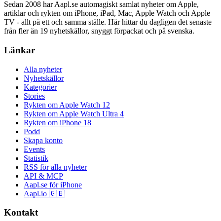
Sedan 2008 har Aapl.se automagiskt samlat nyheter om Apple,
artiklar och rykten om iPhone, iPad, Mac, Apple Watch och Apple
TV - allt på ett och samma ställe. Här hittar du dagligen det senaste
från fler än 19 nyhetskällor, snyggt förpackat och på svenska.
Länkar
Alla nyheter
Nyhetskällor
Kategorier
Stories
Rykten om Apple Watch 12
Rykten om Apple Watch Ultra 4
Rykten om iPhone 18
Podd
Skapa konto
Events
Statistik
RSS för alla nyheter
API & MCP
Aapl.se för iPhone
Aapl.io 🇬🇧
Kontakt