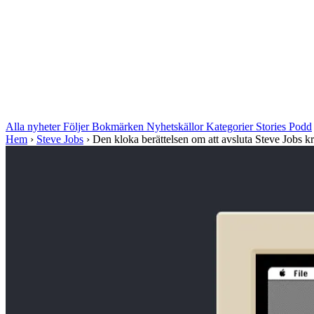
Alla nyheter
Följer
Bokmärken
Nyhetskällor
Kategorier
Stories
Podd
Hem
›
Steve Jobs
›
Den kloka berättelsen om att avsluta Steve Jobs kri