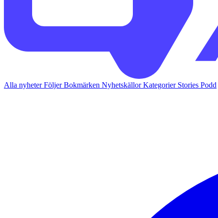
Alla nyheter
Följer
Bokmärken
Nyhetskällor
Kategorier
Stories
Podd