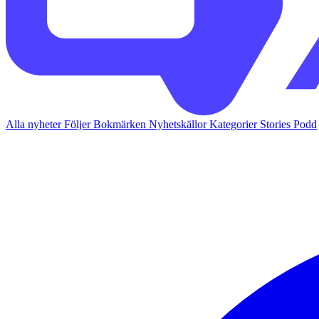
Alla nyheter
Följer
Bokmärken
Nyhetskällor
Kategorier
Stories
Podd