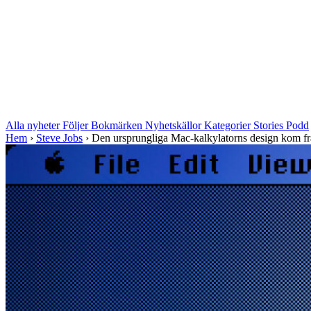
Alla nyheter
Följer
Bokmärken
Nyhetskällor
Kategorier
Stories
Podd
Hem
›
Steve Jobs
›
Den ursprungliga Mac-kalkylatorns design kom från