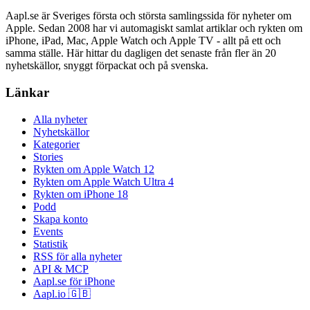
Aapl.se är Sveriges första och största samlingssida för nyheter om
Apple. Sedan 2008 har vi automagiskt samlat artiklar och rykten om
iPhone, iPad, Mac, Apple Watch och Apple TV - allt på ett och
samma ställe. Här hittar du dagligen det senaste från fler än 20
nyhetskällor, snyggt förpackat och på svenska.
Länkar
Alla nyheter
Nyhetskällor
Kategorier
Stories
Rykten om Apple Watch 12
Rykten om Apple Watch Ultra 4
Rykten om iPhone 18
Podd
Skapa konto
Events
Statistik
RSS för alla nyheter
API & MCP
Aapl.se för iPhone
Aapl.io 🇬🇧