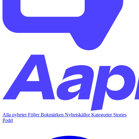
Alla nyheter
Följer
Bokmärken
Nyhetskällor
Kategorier
Stories
Podd