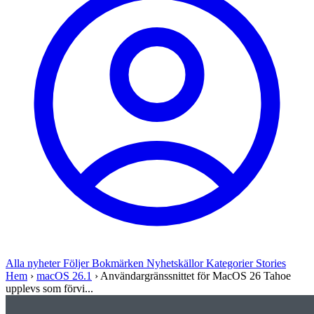
Alla nyheter
Följer
Bokmärken
Nyhetskällor
Kategorier
Stories
Hem
›
macOS 26.1
›
Användargränssnittet för MacOS 26 Tahoe
upplevs som förvi...