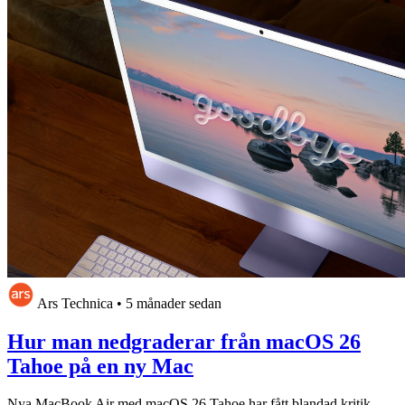
Ars Technica
•
5 månader sedan
Hur man nedgraderar från macOS 26
Tahoe på en ny Mac
Nya MacBook Air med macOS 26 Tahoe har fått blandad kritik,