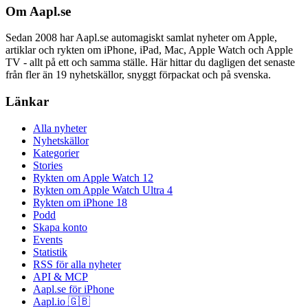
Om Aapl.se
Sedan 2008 har Aapl.se automagiskt samlat nyheter om Apple,
artiklar och rykten om iPhone, iPad, Mac, Apple Watch och Apple
TV - allt på ett och samma ställe. Här hittar du dagligen det senaste
från fler än 19 nyhetskällor, snyggt förpackat och på svenska.
Länkar
Alla nyheter
Nyhetskällor
Kategorier
Stories
Rykten om Apple Watch 12
Rykten om Apple Watch Ultra 4
Rykten om iPhone 18
Podd
Skapa konto
Events
Statistik
RSS för alla nyheter
API & MCP
Aapl.se för iPhone
Aapl.io 🇬🇧