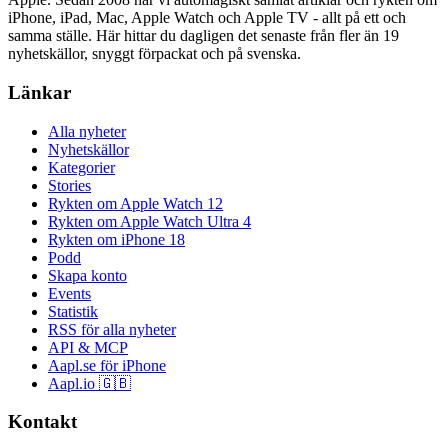
iPhone, iPad, Mac, Apple Watch och Apple TV - allt på ett och
samma ställe. Här hittar du dagligen det senaste från fler än 19
nyhetskällor, snyggt förpackat och på svenska.
Länkar
Alla nyheter
Nyhetskällor
Kategorier
Stories
Rykten om Apple Watch 12
Rykten om Apple Watch Ultra 4
Rykten om iPhone 18
Podd
Skapa konto
Events
Statistik
RSS för alla nyheter
API & MCP
Aapl.se för iPhone
Aapl.io 🇬🇧
Kontakt