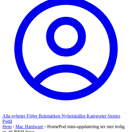
Alla nyheter
Följer
Bokmärken
Nyhetskällor
Kategorier
Stories
Podd
Hem
›
Mac Hardware
›
HomePod mini-uppdatering ser mer trolig
ut, då B&H listar...