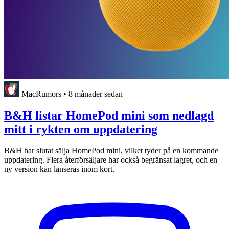
MacRumors
•
8 månader sedan
B&H listar HomePod mini som nedlagd
mitt i rykten om uppdatering
B&H har slutat sälja HomePod mini, vilket tyder på en kommande
uppdatering. Flera återförsäljare har också begränsat lagret, och en
ny version kan lanseras inom kort.