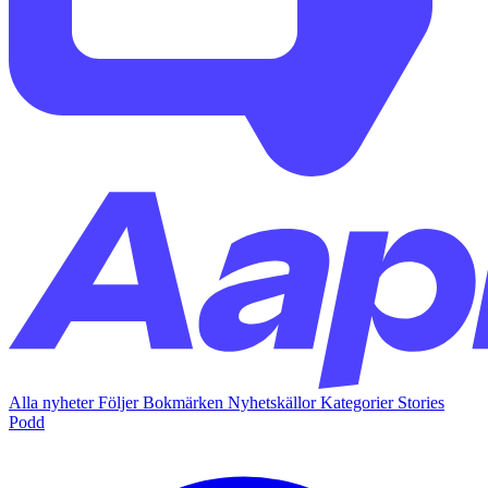
Alla nyheter
Följer
Bokmärken
Nyhetskällor
Kategorier
Stories
Podd