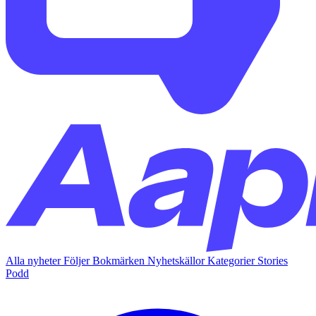
Alla nyheter
Följer
Bokmärken
Nyhetskällor
Kategorier
Stories
Podd