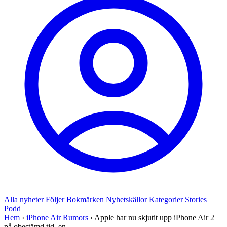
Alla nyheter
Följer
Bokmärken
Nyhetskällor
Kategorier
Stories
Podd
Hem
›
iPhone Air Rumors
›
Apple har nu skjutit upp iPhone Air 2
på obestämd tid, en...