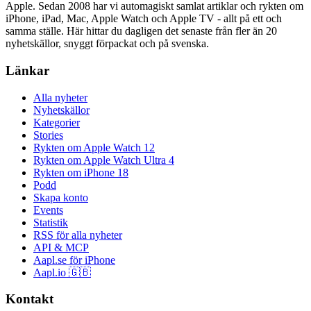
Apple. Sedan 2008 har vi automagiskt samlat artiklar och rykten om
iPhone, iPad, Mac, Apple Watch och Apple TV - allt på ett och
samma ställe. Här hittar du dagligen det senaste från fler än 20
nyhetskällor, snyggt förpackat och på svenska.
Länkar
Alla nyheter
Nyhetskällor
Kategorier
Stories
Rykten om Apple Watch 12
Rykten om Apple Watch Ultra 4
Rykten om iPhone 18
Podd
Skapa konto
Events
Statistik
RSS för alla nyheter
API & MCP
Aapl.se för iPhone
Aapl.io 🇬🇧
Kontakt