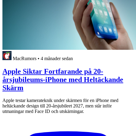
MacRumors
•
4 månader sedan
Apple Siktar Fortfarande på 20-
årsjubileums-iPhone med Heltäckande
Skärm
Apple testar kamerateknik under skärmen för en iPhone med
heltäckande design till 20-årsjubileet 2027, men står inför
utmaningar med Face ID och utskärningar.