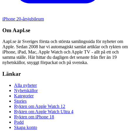
iPhone 20-årsjubileum
Om Aapl.se
Aapl.se är Sveriges första och största samlingssida för nyheter om
Apple. Sedan 2008 har vi automagiskt samlat artiklar och rykten om
iPhone, iPad, Mac, Apple Watch och Apple TV - allt på ett och
samma ställe. Här hittar du dagligen det senaste från fler än 19
nyhetskällor, snyggt förpackat och på svenska.
Länkar
Alla nyheter
Nyhetskällor
Kategorier
Stories
Rykten om Apple Watch 12
Rykten om Apple Watch Ultra 4
Rykten om iPhone 18
Podd
Skapa konto