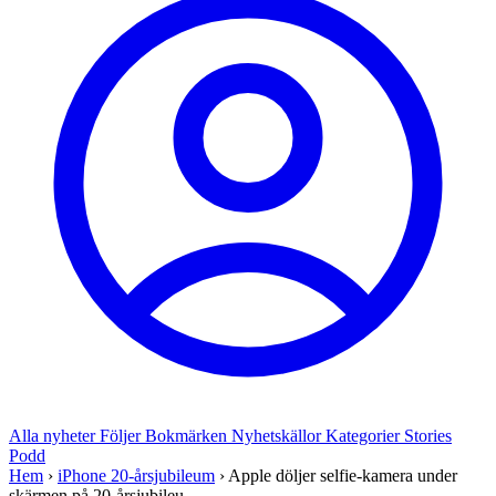
Alla nyheter
Följer
Bokmärken
Nyhetskällor
Kategorier
Stories
Podd
Hem
›
iPhone 20-årsjubileum
›
Apple döljer selfie-kamera under
skärmen på 20-årsjubileu...