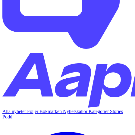
Alla nyheter
Följer
Bokmärken
Nyhetskällor
Kategorier
Stories
Podd