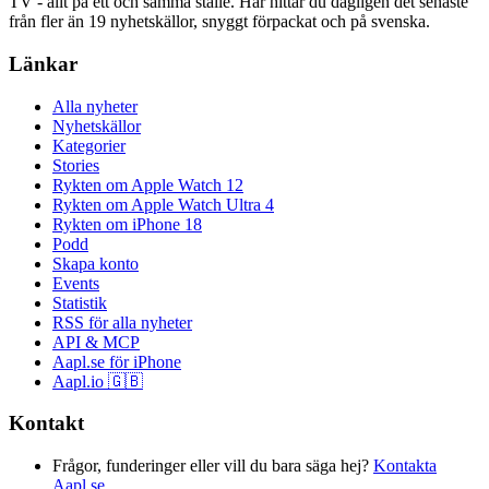
TV - allt på ett och samma ställe. Här hittar du dagligen det senaste
från fler än 19 nyhetskällor, snyggt förpackat och på svenska.
Länkar
Alla nyheter
Nyhetskällor
Kategorier
Stories
Rykten om Apple Watch 12
Rykten om Apple Watch Ultra 4
Rykten om iPhone 18
Podd
Skapa konto
Events
Statistik
RSS för alla nyheter
API & MCP
Aapl.se för iPhone
Aapl.io 🇬🇧
Kontakt
Frågor, funderinger eller vill du bara säga hej?
Kontakta
Aapl.se