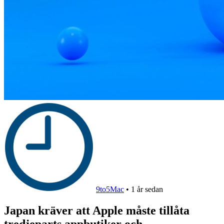
9to5Mac
•
1 år sedan
Japan kräver att Apple måste tillåta
tredjeparts appbutiker och