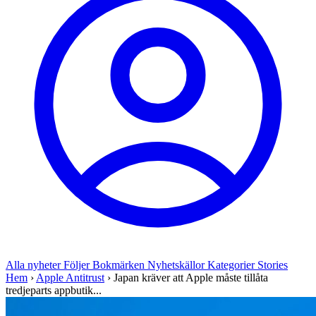
Alla nyheter
Följer
Bokmärken
Nyhetskällor
Kategorier
Stories
Hem
›
Apple Antitrust
›
Japan kräver att Apple måste tillåta
tredjeparts appbutik...