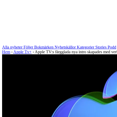
Alla nyheter
Följer
Bokmärken
Nyhetskällor
Kategorier
Stories
Podd
Hem
›
Apple Tv+
›
Apple TV:s färgglada nya intro skapades med verkl