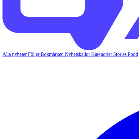
Alla nyheter
Följer
Bokmärken
Nyhetskällor
Kategorier
Stories
Podd