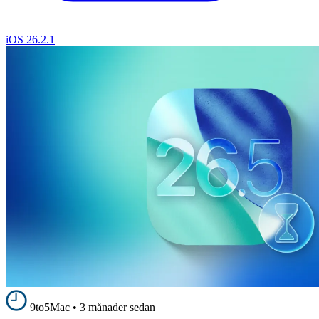
iOS 26.2.1
9to5Mac
•
3 månader sedan