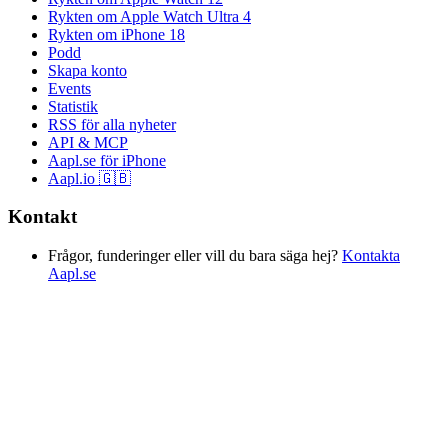
Rykten om Apple Watch Ultra 4
Rykten om iPhone 18
Podd
Skapa konto
Events
Statistik
RSS för alla nyheter
API & MCP
Aapl.se för iPhone
Aapl.io 🇬🇧
Kontakt
Frågor, funderinger eller vill du bara säga hej?
Kontakta
Aapl.se