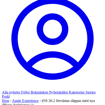
Alla nyheter
Följer
Bokmärken
Nyhetskällor
Kategorier
Stories
Podd
Hem
›
Apple Experience
›
iOS 26.2 förväntas släppas med nya
iPhone-funktioner i ja...