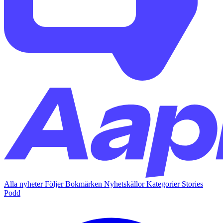
Alla nyheter
Följer
Bokmärken
Nyhetskällor
Kategorier
Stories
Podd