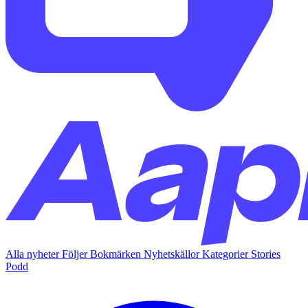
Alla nyheter
Följer
Bokmärken
Nyhetskällor
Kategorier
Stories
Podd