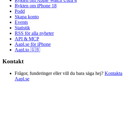
Rykten om Apple Watch Ultra 4
Rykten om iPhone 18
Podd
Skapa konto
Events
Statistik
RSS för alla nyheter
API & MCP
Aapl.se för iPhone
Aapl.io 🇬🇧
Kontakt
Frågor, funderinger eller vill du bara säga hej?
Kontakta
Aapl.se