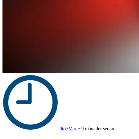
9to5Mac
•
9 månader sedan