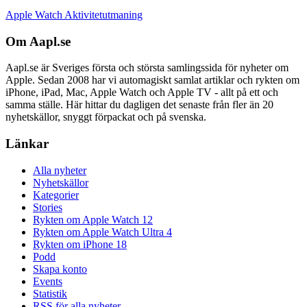
Apple Watch Aktivitetutmaning
Om Aapl.se
Aapl.se är Sveriges första och största samlingssida för nyheter om
Apple. Sedan 2008 har vi automagiskt samlat artiklar och rykten om
iPhone, iPad, Mac, Apple Watch och Apple TV - allt på ett och
samma ställe. Här hittar du dagligen det senaste från fler än 20
nyhetskällor, snyggt förpackat och på svenska.
Länkar
Alla nyheter
Nyhetskällor
Kategorier
Stories
Rykten om Apple Watch 12
Rykten om Apple Watch Ultra 4
Rykten om iPhone 18
Podd
Skapa konto
Events
Statistik
RSS för alla nyheter