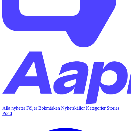
Alla nyheter
Följer
Bokmärken
Nyhetskällor
Kategorier
Stories
Podd