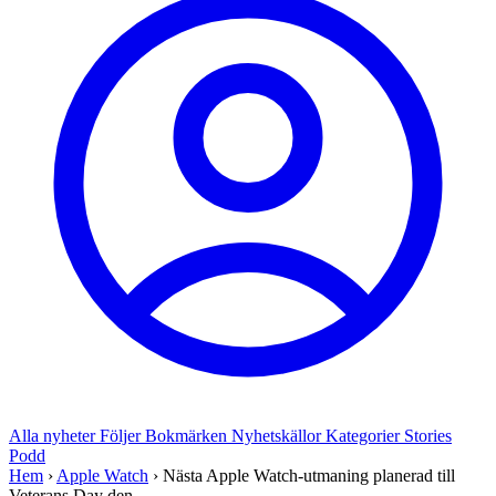
Alla nyheter
Följer
Bokmärken
Nyhetskällor
Kategorier
Stories
Podd
Hem
›
Apple Watch
›
Nästa Apple Watch-utmaning planerad till
Veterans Day den...