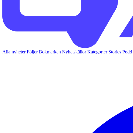
Alla nyheter
Följer
Bokmärken
Nyhetskällor
Kategorier
Stories
Podd