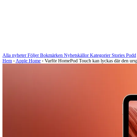
Alla nyheter
Följer
Bokmärken
Nyhetskällor
Kategorier
Stories
Podd
Hem
›
Apple Home
›
Varför HomePod Touch kan lyckas där den urspr