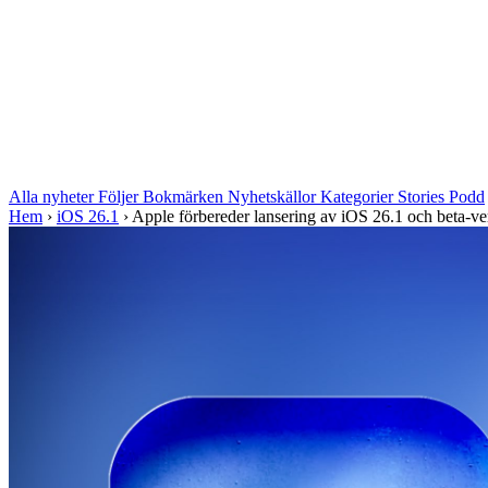
Alla nyheter
Följer
Bokmärken
Nyhetskällor
Kategorier
Stories
Podd
Hem
›
iOS 26.1
›
Apple förbereder lansering av iOS 26.1 och beta-ver