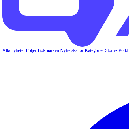
Alla nyheter
Följer
Bokmärken
Nyhetskällor
Kategorier
Stories
Podd