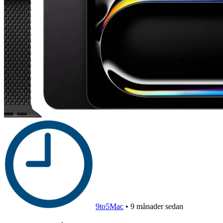
9to5Mac
•
9 månader sedan