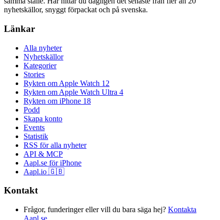
samma ställe. Här hittar du dagligen det senaste från fler än 20
nyhetskällor, snyggt förpackat och på svenska.
Länkar
Alla nyheter
Nyhetskällor
Kategorier
Stories
Rykten om Apple Watch 12
Rykten om Apple Watch Ultra 4
Rykten om iPhone 18
Podd
Skapa konto
Events
Statistik
RSS för alla nyheter
API & MCP
Aapl.se för iPhone
Aapl.io 🇬🇧
Kontakt
Frågor, funderinger eller vill du bara säga hej?
Kontakta
Aapl.se