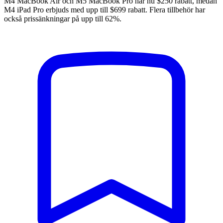
M4 MacBook Air och M5 MacBook Pro har nu $250 rabatt, medan
M4 iPad Pro erbjuds med upp till $699 rabatt. Flera tillbehör har
också prissänkningar på upp till 62%.