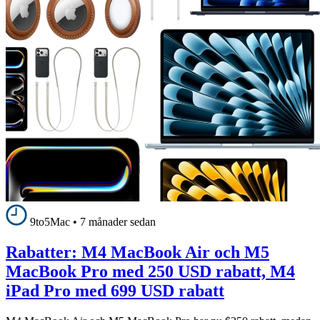
9to5Mac
•
7 månader sedan
Rabatter: M4 MacBook Air och M5
MacBook Pro med 250 USD rabatt, M4
iPad Pro med 699 USD rabatt