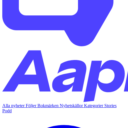
Alla nyheter
Följer
Bokmärken
Nyhetskällor
Kategorier
Stories
Podd