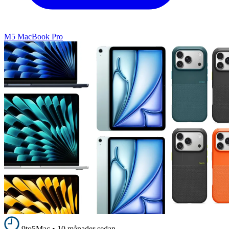
M5 MacBook Pro
9to5Mac
•
10 månader sedan