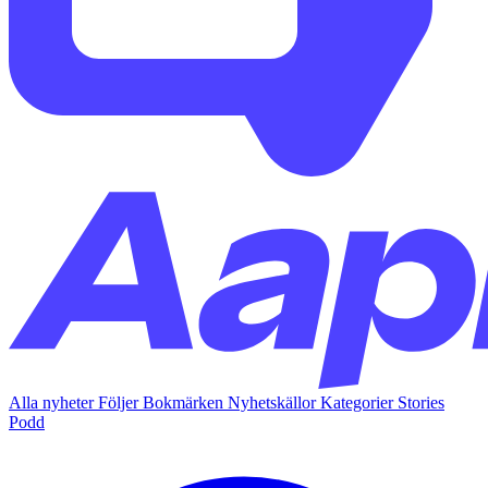
Alla nyheter
Följer
Bokmärken
Nyhetskällor
Kategorier
Stories
Podd