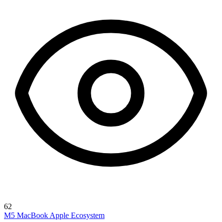
62
M5 MacBook
Apple Ecosystem