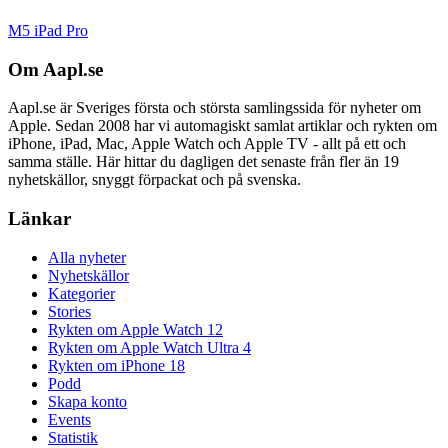
M5 iPad Pro
Om Aapl.se
Aapl.se är Sveriges första och största samlingssida för nyheter om
Apple. Sedan 2008 har vi automagiskt samlat artiklar och rykten om
iPhone, iPad, Mac, Apple Watch och Apple TV - allt på ett och
samma ställe. Här hittar du dagligen det senaste från fler än 19
nyhetskällor, snyggt förpackat och på svenska.
Länkar
Alla nyheter
Nyhetskällor
Kategorier
Stories
Rykten om Apple Watch 12
Rykten om Apple Watch Ultra 4
Rykten om iPhone 18
Podd
Skapa konto
Events
Statistik