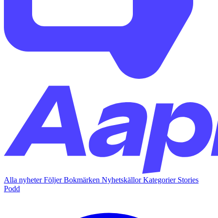
Alla nyheter
Följer
Bokmärken
Nyhetskällor
Kategorier
Stories
Podd