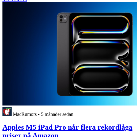
MacRumors
•
5 månader sedan
Apples M5 iPad Pro når flera rekordlåga
priser på Amazon