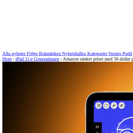
Alla nyheter
Följer
Bokmärken
Nyhetskällor
Kategorier
Stories
Podd
Hem
›
iPad 11:e Generationen
›
Amazon sänker priset med 50 dollar på