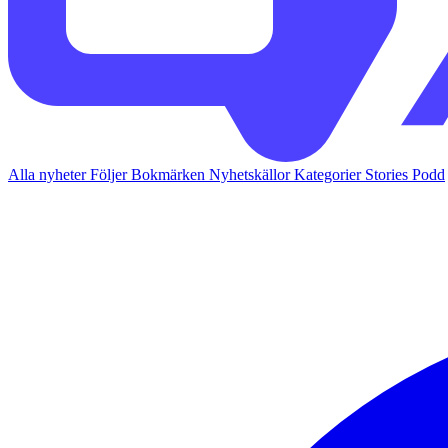
Alla nyheter
Följer
Bokmärken
Nyhetskällor
Kategorier
Stories
Podd