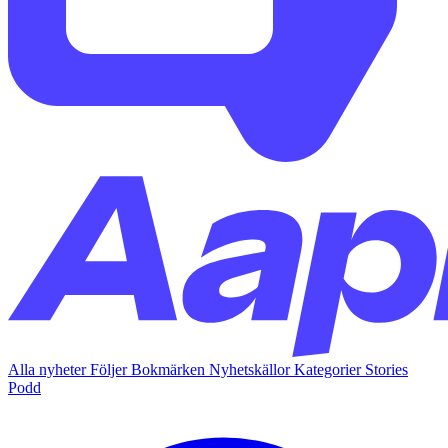
Alla nyheter
Följer
Bokmärken
Nyhetskällor
Kategorier
Stories
Podd