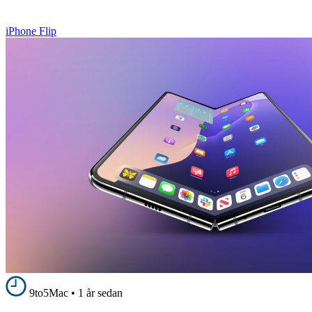
iPhone Flip
9to5Mac
•
1 år sedan