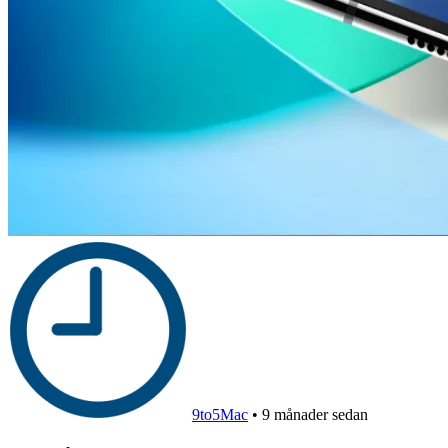
9to5Mac
•
9 månader sedan