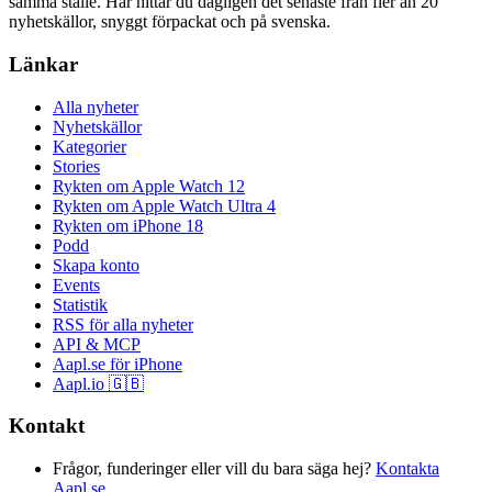
samma ställe. Här hittar du dagligen det senaste från fler än 20
nyhetskällor, snyggt förpackat och på svenska.
Länkar
Alla nyheter
Nyhetskällor
Kategorier
Stories
Rykten om Apple Watch 12
Rykten om Apple Watch Ultra 4
Rykten om iPhone 18
Podd
Skapa konto
Events
Statistik
RSS för alla nyheter
API & MCP
Aapl.se för iPhone
Aapl.io 🇬🇧
Kontakt
Frågor, funderinger eller vill du bara säga hej?
Kontakta
Aapl.se