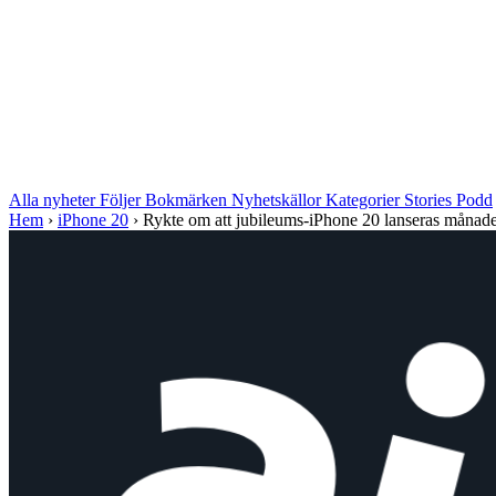
Alla nyheter
Följer
Bokmärken
Nyhetskällor
Kategorier
Stories
Podd
Hem
›
iPhone 20
›
Rykte om att jubileums-iPhone 20 lanseras månader 