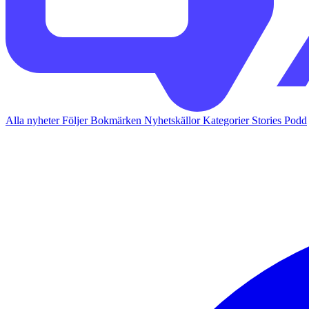
Alla nyheter
Följer
Bokmärken
Nyhetskällor
Kategorier
Stories
Podd