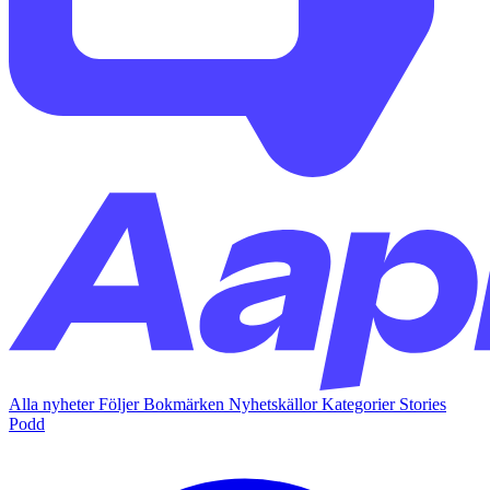
Alla nyheter
Följer
Bokmärken
Nyhetskällor
Kategorier
Stories
Podd