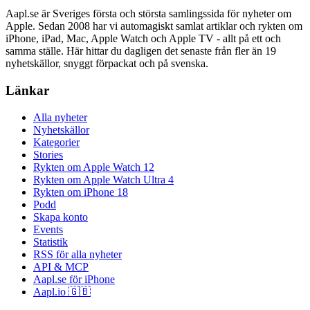
Aapl.se är Sveriges första och största samlingssida för nyheter om
Apple. Sedan 2008 har vi automagiskt samlat artiklar och rykten om
iPhone, iPad, Mac, Apple Watch och Apple TV - allt på ett och
samma ställe. Här hittar du dagligen det senaste från fler än 19
nyhetskällor, snyggt förpackat och på svenska.
Länkar
Alla nyheter
Nyhetskällor
Kategorier
Stories
Rykten om Apple Watch 12
Rykten om Apple Watch Ultra 4
Rykten om iPhone 18
Podd
Skapa konto
Events
Statistik
RSS för alla nyheter
API & MCP
Aapl.se för iPhone
Aapl.io 🇬🇧