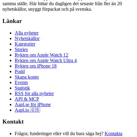
samma ställe. Här hittar du dagligen det senaste från fler än 20
nyhetskällor, snyggt förpackat och på svenska.
Länkar
Alla nyheter
Nyhetskällor
Kategorier
Stories
Rykten om Apple Watch 12
Rykten om Apple Watch Ultra 4
Rykten om iPhone 18
Podd
Skapa konto
Events
Statistik
RSS för alla nyheter
API & MCP
Aapl.se för iPhone
Aapl.io 🇬🇧
Kontakt
Frågor, funderinger eller vill du bara säga hej?
Kontakta