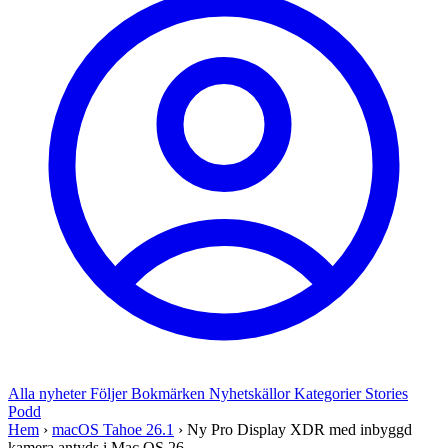
Alla nyheter
Följer
Bokmärken
Nyhetskällor
Kategorier
Stories
Podd
Hem
›
macOS Tahoe 26.1
›
Ny Pro Display XDR med inbyggd
kamera antyds i Mac OS 26....