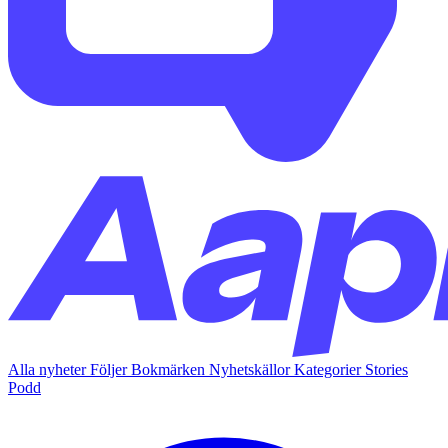
Alla nyheter
Följer
Bokmärken
Nyhetskällor
Kategorier
Stories
Podd