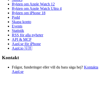
Rykten om Apple Watch 12
Rykten om Apple Watch Ultra 4
Rykten om iPhone 18
Podd
Skapa konto
Events
Statistik
RSS för alla nyheter
API & MCP
Aapl.se för iPhone
Aapl.io 🇬🇧
Kontakt
Frågor, funderinger eller vill du bara säga hej?
Kontakta
Aapl.se