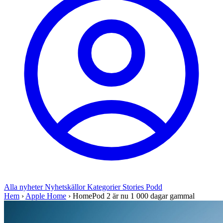
Alla nyheter
Nyhetskällor
Kategorier
Stories
Podd
Hem
›
Apple Home
›
HomePod 2 är nu 1 000 dagar gammal