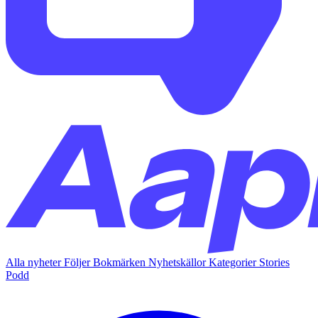
Alla nyheter
Följer
Bokmärken
Nyhetskällor
Kategorier
Stories
Podd