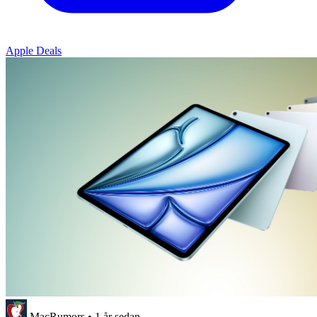
Apple Deals
MacRumors
•
1 år sedan