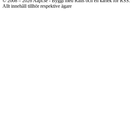
© 2008 – 2026
Aapl.se - Byggt med Rails och en kärlek för RSS.
Allt innehåll tillhör respektive ägare