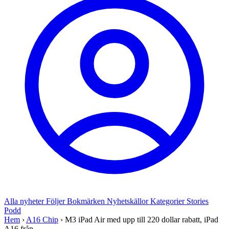
Alla nyheter
Följer
Bokmärken
Nyhetskällor
Kategorier
Stories
Podd
Hem
›
A16 Chip
›
M3 iPad Air med upp till 220 dollar rabatt, iPad
A16 från...