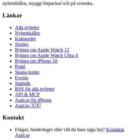
nyhetskällor, snyggt förpackat och på svenska.
Länkar
Alla nyheter
Nyhetskällor
Kategorier
Stories
Rykten om Apple Watch 12
Rykten om Apple Watch Ultra 4
Rykten om iPhone 18
Podd
Skapa konto
Events
Statistik
RSS för alla nyheter
API & MCP
Aapl.se för iPhone
Aapl.io 🇬🇧
Kontakt
Frågor, funderinger eller vill du bara säga hej?
Kontakta
Aapl.se