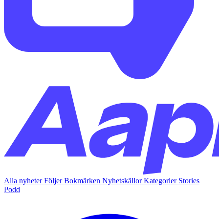
Alla nyheter
Följer
Bokmärken
Nyhetskällor
Kategorier
Stories
Podd