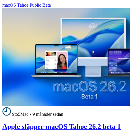
macOS Tahoe Public Beta
9to5Mac
•
9 månader sedan
Apple släpper macOS Tahoe 26.2 beta 1