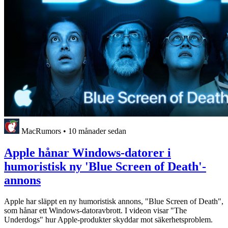
MacRumors
•
10 månader sedan
Apple hånar Windows-datorer i
humoristisk ny 'Blue Screen of Death'-
annons
Apple har släppt en ny humoristisk annons, "Blue Screen of Death",
som hånar ett Windows-datoravbrott. I videon visar "The
Underdogs" hur Apple-produkter skyddar mot säkerhetsproblem.