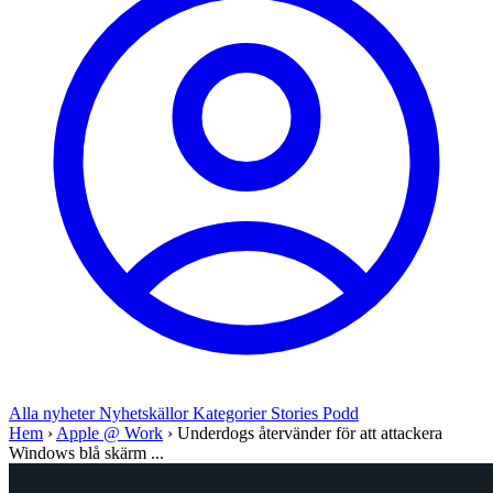
Alla nyheter
Nyhetskällor
Kategorier
Stories
Podd
Hem
›
Apple @ Work
›
Underdogs återvänder för att attackera
Windows blå skärm ...