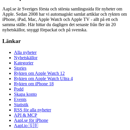
Aapl.se är Sveriges första och största samlingssida för nyheter om
Apple. Sedan 2008 har vi automagiskt samlat artiklar och rykten om
iPhone, iPad, Mac, Apple Watch och Apple TV - allt på ett och
samma ställe. Här hittar du dagligen det senaste från fler än 20
nyhetskällor, snyggt förpackat och på svenska.
Länkar
Alla nyheter
Nyhetskällor
Kategorier
Stories
Rykten om Apple Watch 12
Rykten om Apple Watch Ultra 4
Rykten om iPhone 18
Podd
Skapa konto
Events
Statistik
RSS för alla nyheter
API & MCP
Aapl.se för iPhone
Aapl.io 🇬🇧