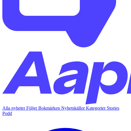
Alla nyheter
Följer
Bokmärken
Nyhetskällor
Kategorier
Stories
Podd