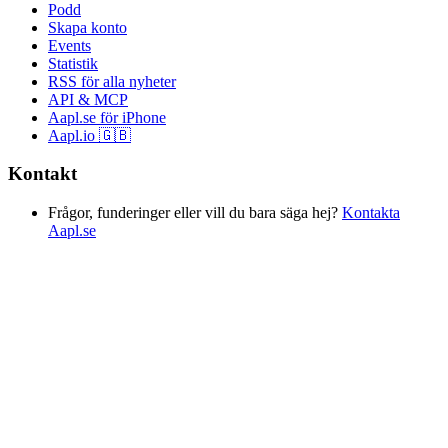
Podd
Skapa konto
Events
Statistik
RSS för alla nyheter
API & MCP
Aapl.se för iPhone
Aapl.io 🇬🇧
Kontakt
Frågor, funderinger eller vill du bara säga hej?
Kontakta
Aapl.se