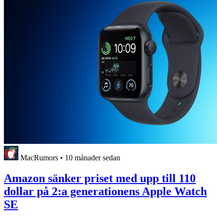
MacRumors
•
10 månader sedan
Amazon sänker priset med upp till 110
dollar på 2:a generationens Apple Watch
SE