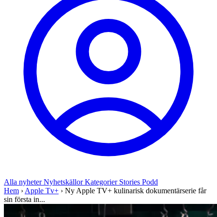
Alla nyheter
Nyhetskällor
Kategorier
Stories
Podd
Hem
›
Apple Tv+
›
Ny Apple TV+ kulinarisk dokumentärserie får
sin första in...