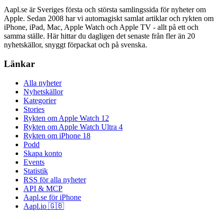
Aapl.se är Sveriges första och största samlingssida för nyheter om
Apple. Sedan 2008 har vi automagiskt samlat artiklar och rykten om
iPhone, iPad, Mac, Apple Watch och Apple TV - allt på ett och
samma ställe. Här hittar du dagligen det senaste från fler än 20
nyhetskällor, snyggt förpackat och på svenska.
Länkar
Alla nyheter
Nyhetskällor
Kategorier
Stories
Rykten om Apple Watch 12
Rykten om Apple Watch Ultra 4
Rykten om iPhone 18
Podd
Skapa konto
Events
Statistik
RSS för alla nyheter
API & MCP
Aapl.se för iPhone
Aapl.io 🇬🇧