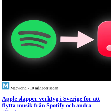
Macworld
•
10 månader sedan
Apple släpper verktyg i Sverige för att
flytta musik från Spotify och andra