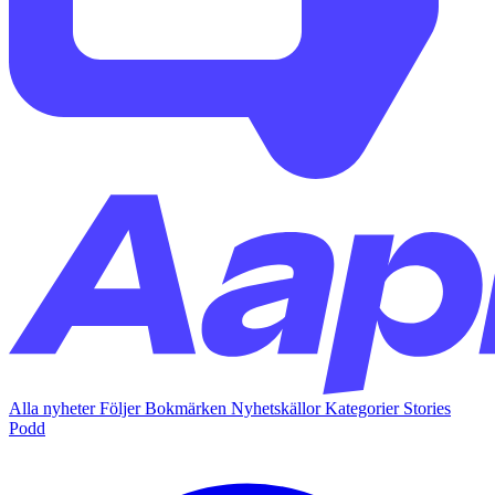
Alla nyheter
Följer
Bokmärken
Nyhetskällor
Kategorier
Stories
Podd