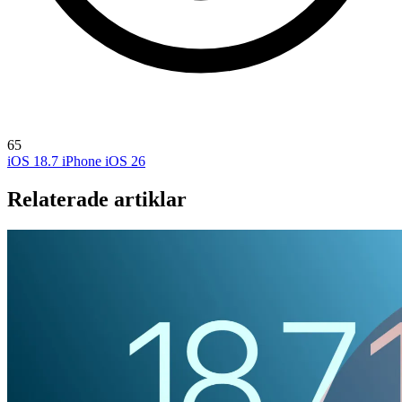
65
iOS 18.7
iPhone
iOS 26
Relaterade artiklar