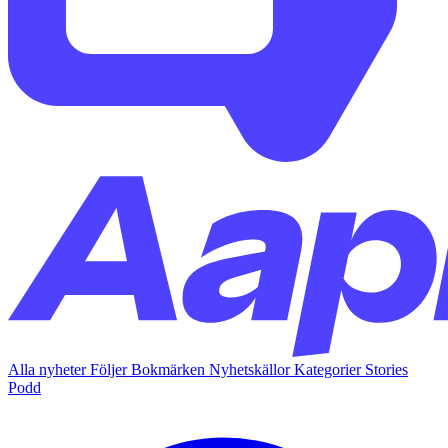
Alla nyheter
Följer
Bokmärken
Nyhetskällor
Kategorier
Stories
Podd