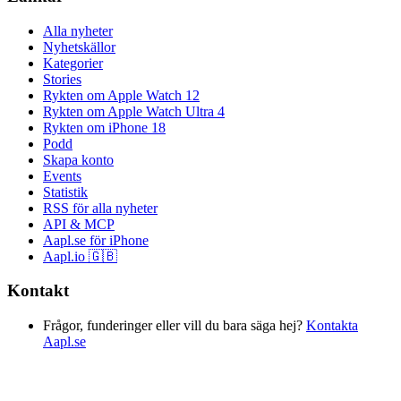
Alla nyheter
Nyhetskällor
Kategorier
Stories
Rykten om Apple Watch 12
Rykten om Apple Watch Ultra 4
Rykten om iPhone 18
Podd
Skapa konto
Events
Statistik
RSS för alla nyheter
API & MCP
Aapl.se för iPhone
Aapl.io 🇬🇧
Kontakt
Frågor, funderinger eller vill du bara säga hej?
Kontakta
Aapl.se