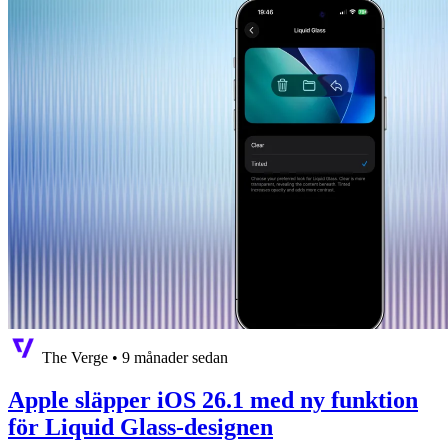
The Verge
•
9 månader sedan
Apple släpper iOS 26.1 med ny funktion
för Liquid Glass-designen