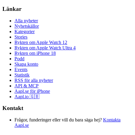
Länkar
Alla nyheter
Nyhetskällor
Kategorier
Stories
Rykten om Apple Watch 12
Rykten om Apple Watch Ultra 4
Rykten om iPhone 18
Podd
Skapa konto
Events
Statistik
RSS för alla nyheter
API & MCP
Aapl.se för iPhone
Aapl.io 🇬🇧
Kontakt
Frågor, funderinger eller vill du bara säga hej?
Kontakta
Aapl.se