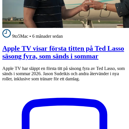
9to5Mac
•
6 månader sedan
Apple TV visar första titten på Ted Lasso
säsong fyra, som sänds i sommar
Apple TV har släppt en första titt på säsong fyra av Ted Lasso, som
sänds i sommar 2026. Jason Sudeikis och andra återvänder i nya
roller, inklusive som tränare för ett damlag.