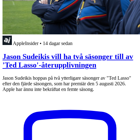
AppleInsider
•
14 dagar sedan
Jason Sudeikis vill ha två säsonger till av
'Ted Lasso'-återupplivningen
Jason Sudeikis hoppas på två ytterligare säsonger av "Ted Lasso"
efter den fjärde säsongen, som har premiär den 5 augusti 2026.
Apple har ännu inte bekräftat en femte säsong.