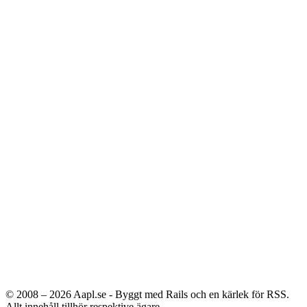
© 2008 – 2026
Aapl.se - Byggt med Rails och en kärlek för RSS.
Allt innehåll tillhör respektive ägare