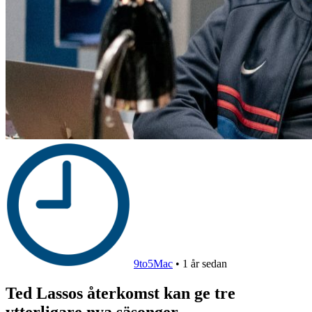
9to5Mac
•
1 år sedan
Ted Lassos återkomst kan ge tre
ytterligare nya säsonger