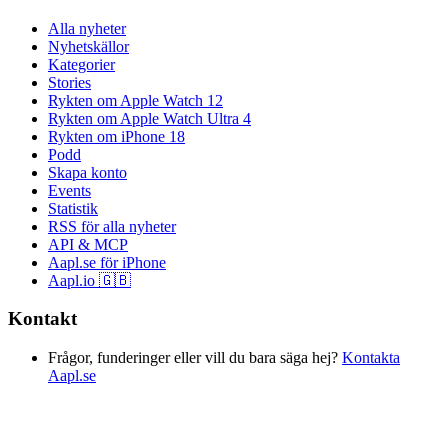
Alla nyheter
Nyhetskällor
Kategorier
Stories
Rykten om Apple Watch 12
Rykten om Apple Watch Ultra 4
Rykten om iPhone 18
Podd
Skapa konto
Events
Statistik
RSS för alla nyheter
API & MCP
Aapl.se för iPhone
Aapl.io 🇬🇧
Kontakt
Frågor, funderinger eller vill du bara säga hej?
Kontakta
Aapl.se