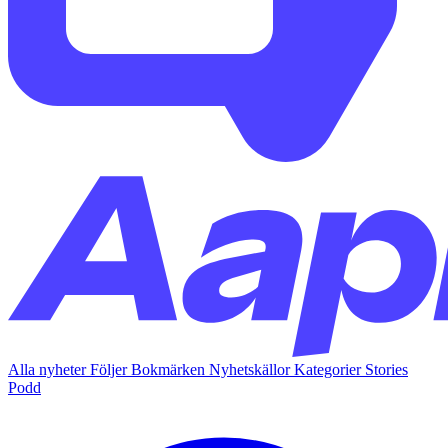
Alla nyheter
Följer
Bokmärken
Nyhetskällor
Kategorier
Stories
Podd