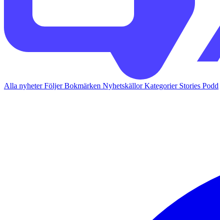
Alla nyheter
Följer
Bokmärken
Nyhetskällor
Kategorier
Stories
Podd