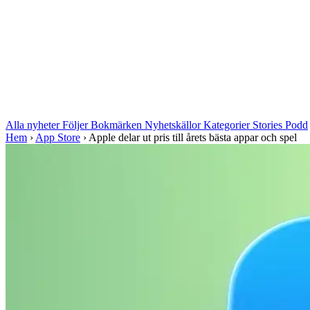
Alla nyheter
Följer
Bokmärken
Nyhetskällor
Kategorier
Stories
Podd
Hem
›
App Store
›
Apple delar ut pris till årets bästa appar och spel