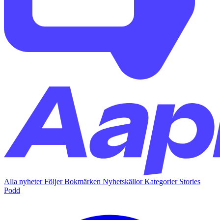
Alla nyheter
Följer
Bokmärken
Nyhetskällor
Kategorier
Stories
Podd