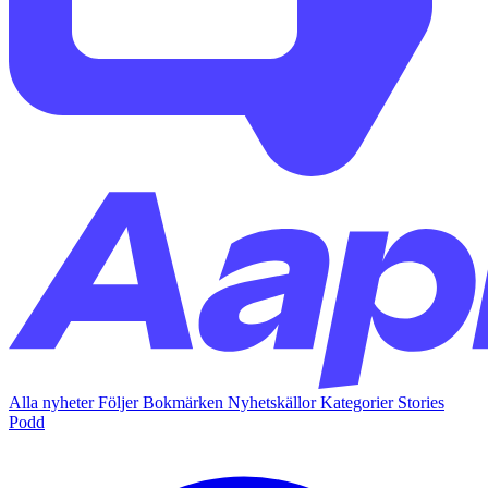
Alla nyheter
Följer
Bokmärken
Nyhetskällor
Kategorier
Stories
Podd