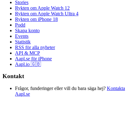
Stories
Rykten om Apple Watch 12
Rykten om Apple Watch Ultra 4
Rykten om iPhone 18
Podd
Skapa konto
Events
Statistik
RSS för alla nyheter
API & MCP
Aapl.se för iPhone
Aapl.io 🇬🇧
Kontakt
Frågor, funderinger eller vill du bara säga hej?
Kontakta
Aapl.se