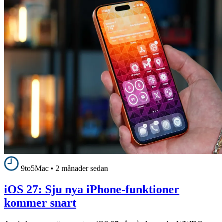
9to5Mac
•
2 månader sedan
iOS 27: Sju nya iPhone-funktioner
kommer snart