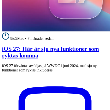
9to5Mac
•
7 månader sedan
iOS 27: Här är sju nya funktioner som
ryktas komma
iOS 27 förväntas avslöjas på WWDC i juni 2024, med sju nya
funktioner som ryktas inkluderas.