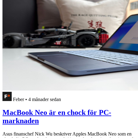
Feber
•
4 månader sedan
MacBook Neo är en chock för PC-
marknaden
Asus finanschef Nick Wu beskriver Apples MacBook Neo som en