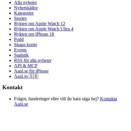
Alla nyheter
Nyhetskällor
Kategorier
Stories
Rykten om Apple Watch 12
Rykten om Apple Watch Ultra 4
Rykten om iPhone 18
Podd
Skapa konto
Events
Statistik
RSS för alla nyheter
API & MCP
Aapl.se för iPhone
Aapl.io 🇬🇧
Kontakt
Frågor, funderinger eller vill du bara säga hej?
Kontakta
Aapl.se