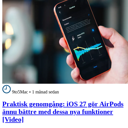
9to5Mac
•
1 månad sedan
Praktisk genomgång: iOS 27 gör AirPods
ännu bättre med dessa nya funktioner
[Video]