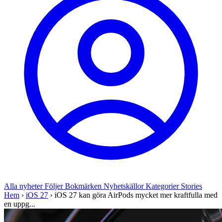
Alla nyheter
Följer
Bokmärken
Nyhetskällor
Kategorier
Stories
Hem
›
iOS 27
›
iOS 27 kan göra AirPods mycket mer kraftfulla med
en uppg...