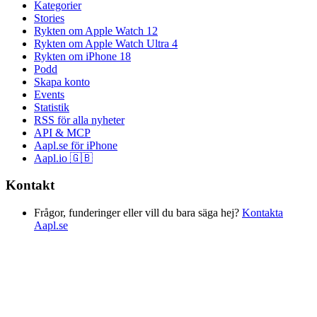
Kategorier
Stories
Rykten om Apple Watch 12
Rykten om Apple Watch Ultra 4
Rykten om iPhone 18
Podd
Skapa konto
Events
Statistik
RSS för alla nyheter
API & MCP
Aapl.se för iPhone
Aapl.io 🇬🇧
Kontakt
Frågor, funderinger eller vill du bara säga hej?
Kontakta
Aapl.se