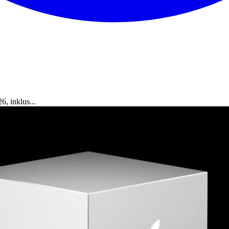
, inklus...