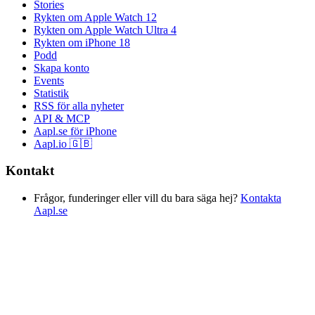
Stories
Rykten om Apple Watch 12
Rykten om Apple Watch Ultra 4
Rykten om iPhone 18
Podd
Skapa konto
Events
Statistik
RSS för alla nyheter
API & MCP
Aapl.se för iPhone
Aapl.io 🇬🇧
Kontakt
Frågor, funderinger eller vill du bara säga hej?
Kontakta
Aapl.se