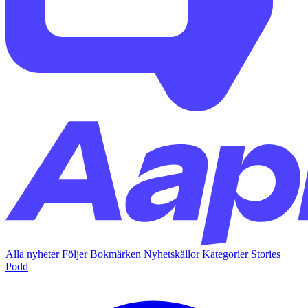
Alla nyheter
Följer
Bokmärken
Nyhetskällor
Kategorier
Stories
Podd