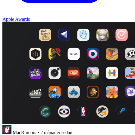
Apple Awards
MacRumors
•
2 månader sedan