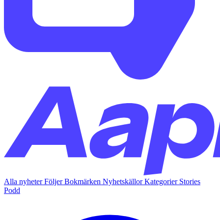
Alla nyheter
Följer
Bokmärken
Nyhetskällor
Kategorier
Stories
Podd