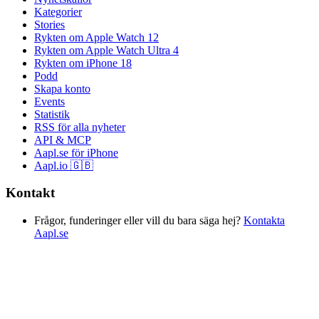
Kategorier
Stories
Rykten om Apple Watch 12
Rykten om Apple Watch Ultra 4
Rykten om iPhone 18
Podd
Skapa konto
Events
Statistik
RSS för alla nyheter
API & MCP
Aapl.se för iPhone
Aapl.io 🇬🇧
Kontakt
Frågor, funderinger eller vill du bara säga hej?
Kontakta
Aapl.se