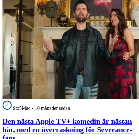
9to5Mac
•
10 månader sedan
Den nästa Apple TV+ komedin är nästan
här, med en överraskning för Severance-
fans