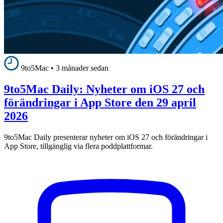
9to5Mac
•
3 månader sedan
9to5Mac Daily: Nyheter om iOS 27 och
förändringar i App Store den 29 april
2026
9to5Mac Daily presenterar nyheter om iOS 27 och förändringar i
App Store, tillgänglig via flera poddplattformar.