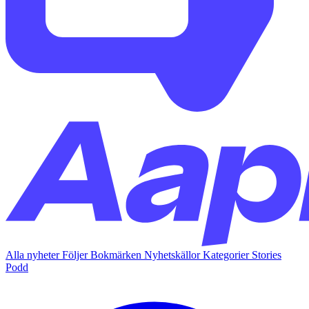
Alla nyheter
Följer
Bokmärken
Nyhetskällor
Kategorier
Stories
Podd