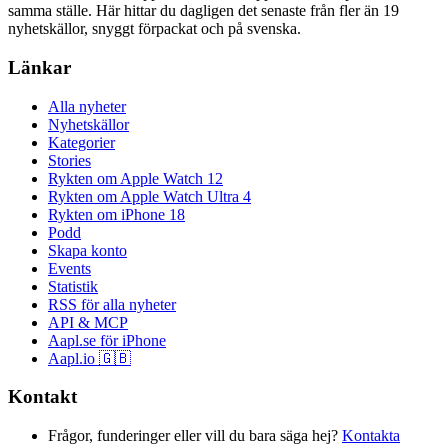
samma ställe. Här hittar du dagligen det senaste från fler än 19
nyhetskällor, snyggt förpackat och på svenska.
Länkar
Alla nyheter
Nyhetskällor
Kategorier
Stories
Rykten om Apple Watch 12
Rykten om Apple Watch Ultra 4
Rykten om iPhone 18
Podd
Skapa konto
Events
Statistik
RSS för alla nyheter
API & MCP
Aapl.se för iPhone
Aapl.io 🇬🇧
Kontakt
Frågor, funderinger eller vill du bara säga hej?
Kontakta