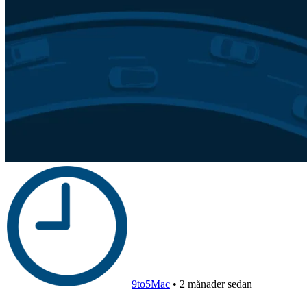
9to5Mac
•
2 månader sedan