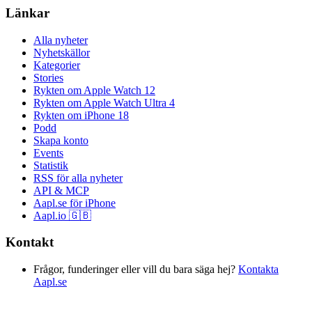
Länkar
Alla nyheter
Nyhetskällor
Kategorier
Stories
Rykten om Apple Watch 12
Rykten om Apple Watch Ultra 4
Rykten om iPhone 18
Podd
Skapa konto
Events
Statistik
RSS för alla nyheter
API & MCP
Aapl.se för iPhone
Aapl.io 🇬🇧
Kontakt
Frågor, funderinger eller vill du bara säga hej?
Kontakta
Aapl.se