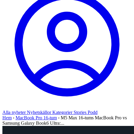
Alla nyheter
Nyhetskällor
Kategorier
Stories
Podd
Hem
›
MacBook Pro 16-tum
›
M5 Max 16-tums MacBook Pro vs
Samsung Galaxy Book6 Ultra:...