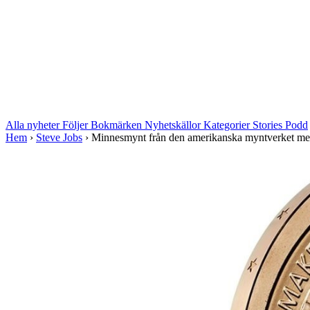
Alla nyheter
Följer
Bokmärken
Nyhetskällor
Kategorier
Stories
Podd
Hem
›
Steve Jobs
›
Minnesmynt från den amerikanska myntverket med