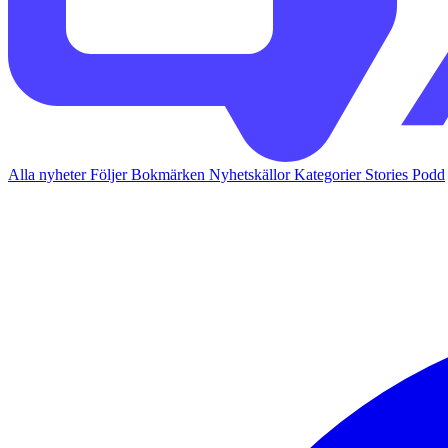
Alla nyheter
Följer
Bokmärken
Nyhetskällor
Kategorier
Stories
Podd