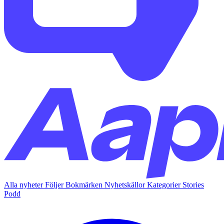
Alla nyheter
Följer
Bokmärken
Nyhetskällor
Kategorier
Stories
Podd