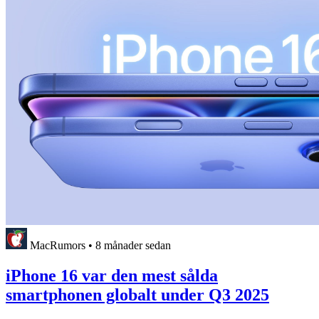
MacRumors
•
8 månader sedan
iPhone 16 var den mest sålda
smartphonen globalt under Q3 2025