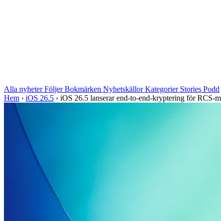
Alla nyheter
Följer
Bokmärken
Nyhetskällor
Kategorier
Stories
Podd
Hem
›
iOS 26.5
›
iOS 26.5 lanserar end-to-end-kryptering för RCS-