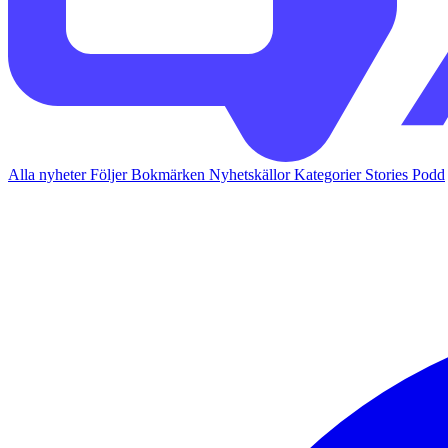
Alla nyheter
Följer
Bokmärken
Nyhetskällor
Kategorier
Stories
Podd