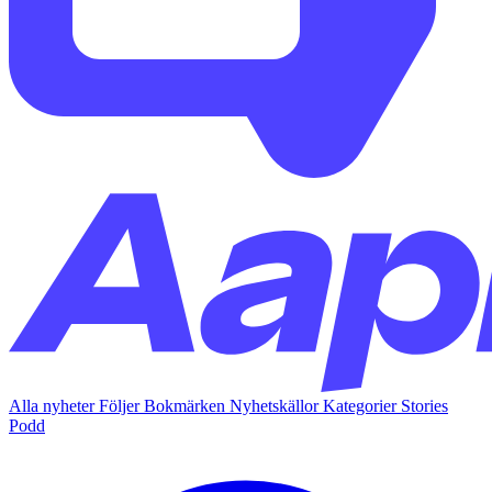
Alla nyheter
Följer
Bokmärken
Nyhetskällor
Kategorier
Stories
Podd