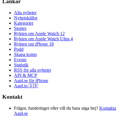
Länkar
Alla nyheter
Nyhetskällor
Kategorier
Stories
Rykten om Apple Watch 12
Rykten om Apple Watch Ultra 4
Rykten om iPhone 18
Podd
Skapa konto
Events
Statistik
RSS för alla nyheter
API & MCP
Aapl.se för iPhone
Aapl.io 🇬🇧
Kontakt
Frågor, funderinger eller vill du bara säga hej?
Kontakta
Aapl.se