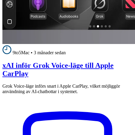
9to5Mac
•
3 månader sedan
xAI inför Grok Voice-läge till Apple
CarPlay
Grok Voice-läge införs snart i Apple CarPlay, vilket möjliggör
användning av AI-chatbottar i systemet.