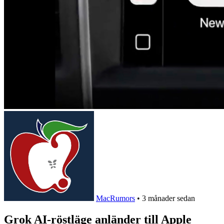
MacRumors
•
3 månader sedan
Grok AI-röstläge anländer till Apple