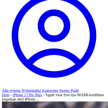
Alla nyheter
Nyhetskällor
Kategorier
Stories
Podd
Hem
›
iPhone 17 Pro Max
›
Apple visar fyra nya MAMI-kortfilmer
inspelade med iPhone...