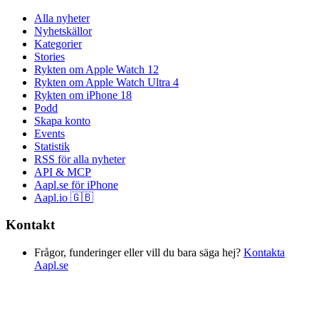
Alla nyheter
Nyhetskällor
Kategorier
Stories
Rykten om Apple Watch 12
Rykten om Apple Watch Ultra 4
Rykten om iPhone 18
Podd
Skapa konto
Events
Statistik
RSS för alla nyheter
API & MCP
Aapl.se för iPhone
Aapl.io 🇬🇧
Kontakt
Frågor, funderinger eller vill du bara säga hej?
Kontakta
Aapl.se